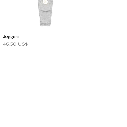
Joggers
Precio
46,50 US$
Agregar al carrito