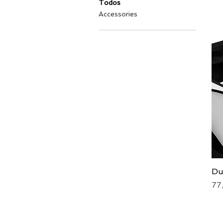
Todos
Accessories
Du
Pr
77