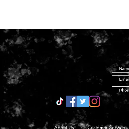
About Us
Customer Service