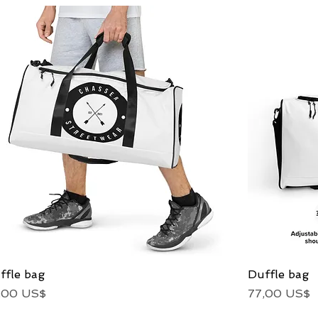
ffle bag
Vista rápida
Duffle bag
ecio
Precio
,00 US$
77,00 US$