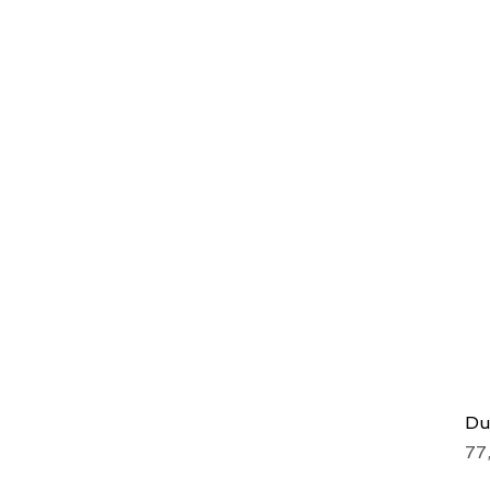
Du
Pr
77