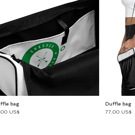
ffle bag
Vista rápida
Duffle bag
ecio
Precio
,00 US$
77,00 US$