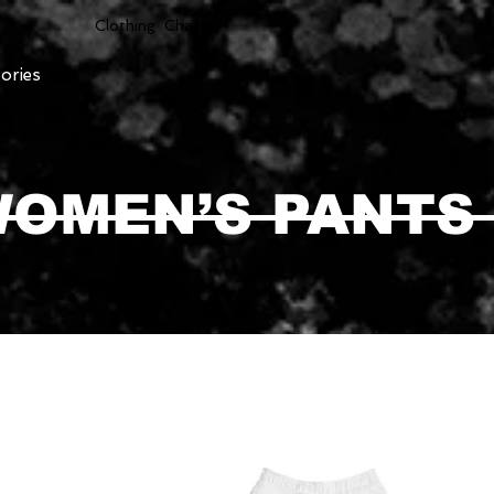
Clothing Chasser
ories
OMEN’S PANTS