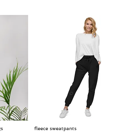
العرض السريع
fleece sweatpants
gs