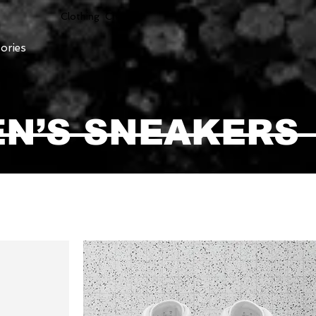
Clothing Chasser
ories
N’S SNEAKERS