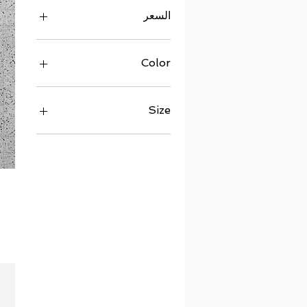
السعر
Color
Black
White
Size
5
5.5
6
6.5
7
7.5
8
8.5
9
9.5
10