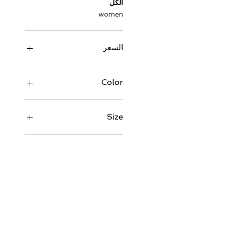
الكل
women
السعر
Color
Black / White
Milky way
Size
Navy / White
2XL
2XS
3XL
4XL
5XL
6XL
L
M