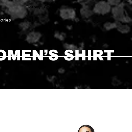
Clothing Chasser
ories
OMEN’S SHIRT